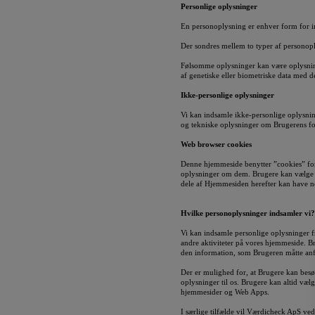
Personlige oplysninger
En personoplysning er enhver form for i
Der sondres mellem to typer af persono
Følsomme oplysninger kan være oplysninger
af genetiske eller biometriske data med d
Ikke-personlige oplysninger
Vi kan indsamle ikke-personlige oplysni
og tekniske oplysninger om Brugerens fo
Web browser cookies
Denne hjemmeside benytter ”cookies” for a
oplysninger om dem. Brugere kan vælge at
dele af Hjemmesiden herefter kan have ne
Hvilke personoplysninger indsamler vi?
Vi kan indsamle personlige oplysninger f
andre aktiviteter på vores hjemmeside. B
den information, som Brugeren måtte anfø
Der er mulighed for, at Brugere kan besø
oplysninger til os. Brugere kan altid væl
hjemmesider og Web Apps.
I særlige tilfælde vil Værdicheck ApS ved