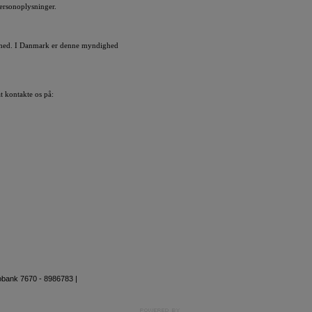
 personoplysninger.
ighed. I Danmark er denne myndighed
t kontakte os på:
bobank 7670 - 8986783 |