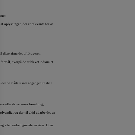
nger.
 oplysninger, der er relevante for at
il disse afmeldes af Brugeren.
t formål, hvorpå de er blevet indsamlet
 denne måde sikres adgangen til dine
e eller drive vores forretning,
dvendigt og der vil altid udarbejdes en
g eller andre lignende services. Disse