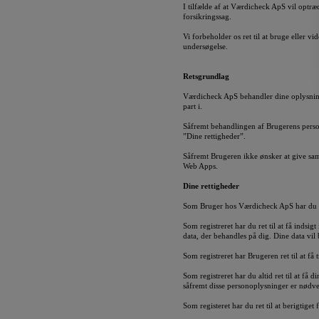
I tilfælde af at Værdicheck ApS vil optræ
forsikringssag.
Vi forbeholder os ret til at bruge eller 
undersøgelse.
Retsgrundlag
Værdicheck ApS behandler dine oplysning
part i.
Såfremt behandlingen af Brugerens person
”Dine rettigheder”.
Såfremt Brugeren ikke ønsker at give sa
Web Apps.
Dine rettigheder
Som Bruger hos Værdicheck ApS har du f
Som registreret har du ret til at få inds
data, der behandles på dig. Dine data vil 
Som registreret har Brugeren ret til at få
Som registreret har du altid ret til at få 
såfremt disse personoplysninger er nødve
Som registeret har du ret til at berigtige