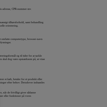
elvis adresse, CPR-nummer mv.
smæssigt tilhørsforhold, samt behandling
uelle orientering.
et omfatte computertype, browser-navn
plysninger.
ringsformål og til tider for at tackle
eren skal dog være opmærksom på, at visse
r et køb, betaler for et produkt eller
sninger efter behov. Derudover indsamles
 når de frivilligt giver sådanne
ser eller funktioner på vores