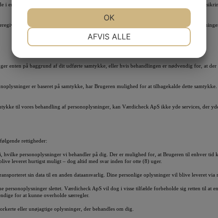
de i en forsikringssag, vil Værdicheck ApS dele de oplysninger, der er nødvendige for at forsikr
JA
NEJ
OK
JA
NEJ
videregive oplysninger, som er nødvendige for at overholde love, regler eller juridiske anmodninger
NØDVENDIGE
PRÆFERENCER
AFVIS ALLE
JA
NEJ
JA
NEJ
er enten på baggrund af dit udførte samtykke, eller hvis behandlingen er nødvendig for, at de
MARKETING
STATISTIK
oplysninger er baseret på samtykke, har Brugeren mulighed for at tilbagekalde dette samtykke. 
mtykke til vores behandling af personoplysninger, kan Værdicheck ApS ikke yde services, der y
ølgende rettigheder:
igt i, hvilke personoplysninger vi behandler på dig. Der er mulighed for, at Brugeren til enhver ti
blive leveret hurtigst muligt – dog altid med svar inden for otte (8) uger.
 transporteret sin data til en anden dataansvarlig. Dine personlige oplysninger vil blive leveret 
dine personoplysninger slettet. Værdicheck ApS vil dog i visse tilfælde forbeholde sig retten til at e
ndige for at kunne overholde særregler.
t forkerte eller unøjagtige oplysninger, der behandles om dig.