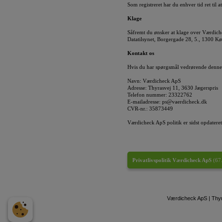
Som registreret har du enhver tid ret til
Klage
Såfremt du ønsker at klage over Værdich
Datatilsynet, Borgergade 28, 5., 1300 K
Kontakt os
Hvis du har spørgsmål vedrørende denne 
Navn: Værdicheck ApS
Adresse: Thyrasvej 11, 3630 Jægerspris
Telefon nummer: 23322762
E-mailadresse: ps@vaerdicheck.dk
CVR-nr.: 35873449
Værdicheck ApS politik er sidst opdater
Privatlivspolitik Værdicheck ApS
(
67
Værdicheck ApS | Thyra