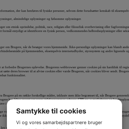
nformation, der kan henføres til fysiske personer, selvom dette forudsætter kenskab til eksemp
plysninger, almindelige oplysninger og følsomme oplysninger.
 om etnisk oprindelse, politisk, race, religiøs eller filosofisk overbevisning eller fagforening
et formål entydigt at identificere en fysisk person, vedkommendes helbredsoplysninger eller seks
nger om Brugere, når de besøger vores hjemmeside. Ikke-personlige oplysninger kan blandt and
rbindelsesmåde på hjemmesiden, eksempelvis internetudbyder, styresystem og andre lignende o
t forbedre Brugernes oplevelse. Brugerens webbrowser genner cookies på sin harddisk til registre
 sætte deres browser til at afvise cookies eller varsle Brugeren, når cookies bliver sendt. Brug
dsat funktionalitet.
ra Brugere på en række forskellige måder, inklusiv men ikke begrænset til, når Brugere gennemføre
rugere kan blive spurgt om navn, telefonnummer, adresse, CPR-nr., e-mailadresse og kreditoply
re i eventuelle beskeder til os.
Samtykke til cookies
ge vores hjemmeside anonymt og vi vil udelukkende indsamle personlige oplysninger fra Brugere,
ge ikke at give personlige oplysninger, men dette kan forhindre dem i at benytte visse tjenesteydel
Vi og vores samarbejdspartnere bruger
 lov være forpligtet til at indsamle specifikke og verificerede personoplysninger.