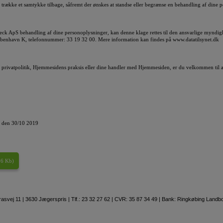
 at trække et samtykke tilbage, såfremt der ønskes at standse eller begrænse en behandling af dine
eck ApS behandling af dine personoplysninger, kan denne klage rettes til den ansvarlige mynd
øbenhavn K, telefonnummer: 33 19 32 00. Mere information kan findes på www.datatilsynet.dk
privatpolitik, Hjemmesidens praksis eller dine handler med Hjemmesiden, er du velkommen til a
et den 30/10 2019
.6 Kb
)
svej 11 | 3630 Jægerspris | Tlf.: 23 32 27 62 | CVR: 35 87 34 49 | Bank: Ringkøbing Land