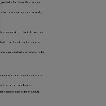
ingsselskabet kan behandle en eventuel
 eller for at samarbejde med en retslig
r kan gennemføres en kontrakt, som du er
Dette er beskrevet i punktet omkring
des på Værdicheck ApS hjemmesider eller
d kan anmode om et dataudtræk af alle de
via mail i gennem Gsuite Google.
nten begrænse eller afvise en sletning,