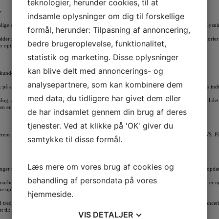
teknologier, herunder cookies, til at
r
indsamle oplysninger om dig til forskellige
lige oplevelse med vores Service, Web Apps og hjemmesider, indsamles relevante personoplysni
formål, herunder: Tilpasning af annoncering,
er samt Web Apps, giver du således samtykke til at Værdicheck ApS må håndtere de kategorier af
bedre brugeroplevelse, funktionalitet,
r optimering, vedligehold eller udvikling af vores hjemmesider.
statistik og marketing. Disse oplysninger
kan blive delt med annoncerings- og
 kundeforholdets ophør, hvorefter de slettes.
analysepartnere, som kan kombinere dem
 på at sende nyhedsbreve og opdateringer omkring vores Web Apps og services vil beholdes indt
med data, du tidligere har givet dem eller
dog, at personoplysninger altid slettes, når personoplysningerne ikke er relevante i forhold til de
den en egentlig handel, er begyndt.
de har indsamlet gennem din brug af deres
tjenester. Ved at klikke på 'OK' giver du
erens eget login og password. Brugerens oplysninger er hostet hos Amazon Web Services AWS. På
samtykke til disse formål.
Læs mere om vores brug af cookies og
ger med betroede samarbejdspartnere, som hjælper Værdicheck ApS med at vedligeholde, opdater
behandling af persondata på vores
arbejdspartnere vil kun have adgang til Brugerens personlige oplysninger i det omfang det er nø
ine oplysninger fortroligt.
hjemmeside.
 tredjeparter eller samarbejdspartnere, med henblik på at kunne levere markedsføring, annoncerin
t til:
www.værdicheck.dk
og www.mobil.vaerdicheck.dk
VIS
DETALJER