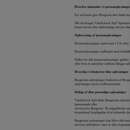
Hvorfor indsamler vi personoplysninge
For at kunne give Brugeren den bedst mu
Når du bruger Værdicheck ApS’ hjemmesid
kunne levere den nødvendige service elle
Opbevaring af personoplysninger
Personoplysninger opbevares i 5 år efter
Personoplysninger indhentet med henblik
Fælles for alle personoplysninger gælder 
eller hvis et samtykke trækkes tilbage in
Hvordan vi beskytter dine oplysninger
Brugerens oplysninger beskyttes af Brug
oplysninger mod uvedkommende.
Deling af dine personlige oplysninger
Værdicheck ApS deler Brugerens oplysnin
hjemmeside eller
services for Brugeren. De pågældende sam
kontraktuel forpligtelse til at behandle d
Brugerens oplysninger kan blive delt med
services inkluderer, men er ikke begrænse