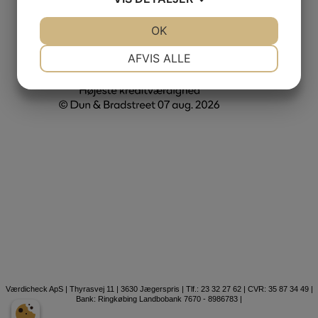
JA
NEJ
OK
JA
NEJ
NØDVENDIGE
PRÆFERENCER
AFVIS ALLE
JA
NEJ
JA
NEJ
MARKETING
STATISTIK
Værdicheck ApS | Thyrasvej 11 | 3630 Jægerspris | Tlf.: 23 32 27 62 | CVR: 35 87 34 49 |
Bank: Ringkøbing Landbobank 7670 - 8986783 |