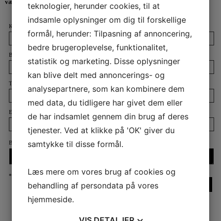
værdicheckhæftet? - så kontakt os her eller ring på tlf. 23322762
teknologier, herunder cookies, til at
indsamle oplysninger om dig til forskellige
Kontaktperson
:
formål, herunder: Tilpasning af annoncering,
bedre brugeroplevelse, funktionalitet,
By
:
statistik og marketing. Disse oplysninger
kan blive delt med annoncerings- og
Telefon
:
analysepartnere, som kan kombinere dem
med data, du tidligere har givet dem eller
E-mail
:
de har indsamlet gennem din brug af deres
tjenester. Ved at klikke på 'OK' giver du
samtykke til disse formål.
Besked
:
Læs mere om vores brug af cookies og
*
Skal udfyldes
behandling af persondata på vores
hjemmeside.
VIS
DETALJER